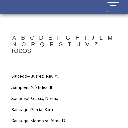
Toggle 
Ã
B
C
D
E
F
G
H
I
J
L
M
N
O
P
Q
R
S
T
U
V
Z
-
TODOS
Salcedo-Álvarez, Rey A.
Sampieri, Arístides III
Sandoval-García, Norma
Santiago-García, Sara
Santiago-Mendoza, Alma D.