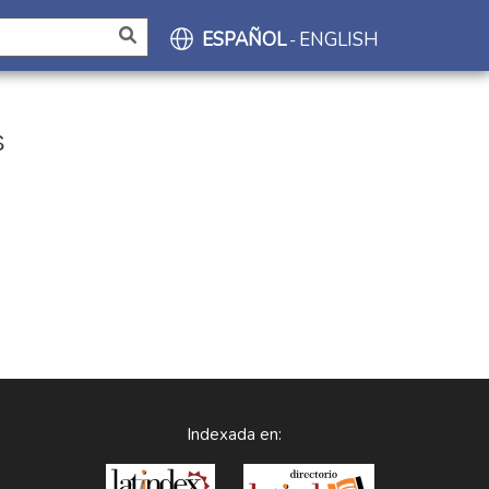
ESPAÑOL
ENGLISH
-
S
Indexada en: