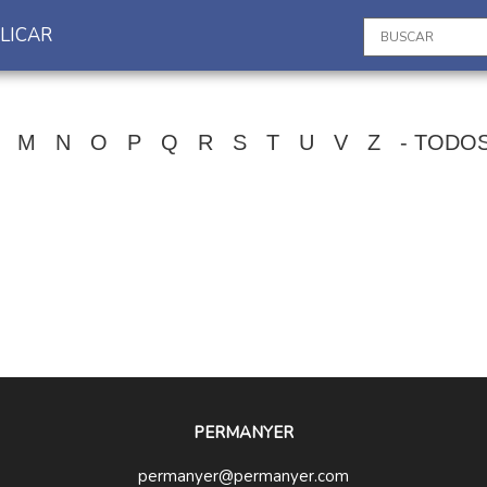
LICAR
M
N
O
P
Q
R
S
T
U
V
Z
- TODO
PERMANYER
permanyer@permanyer.com