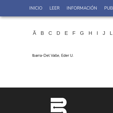
INICIO
LEER
INFORMACIÓN
PUB
Ã
B
C
D
E
F
G
H
I
J
L
Ibarra-Del Valle, Eder U.