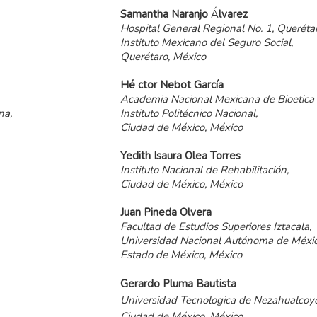
Samantha
Naranjo
Á
lvarez
Hospital General Regional No. 1, Querétar
Instituto Mexicano del Seguro Social,
Querétaro, México
Hé ctor
Nebot
García
Academia Nacional Mexicana de Bioetica 
na,
Instituto Politécnico Nacional,
Ciudad de México, México
Yedith
Isaura
Olea
Torres
Instituto Nacional de Rehabilitación,
Ciudad de México, México
Juan
Pineda
Olvera
Facultad de Estudios Superiores Iztacala,
Universidad Nacional Autónoma de Méxic
Estado de México, México
Gerardo
Pluma
Bautista
Universidad Tecnologica de Nezahualcoyo
Ciudad de México, México