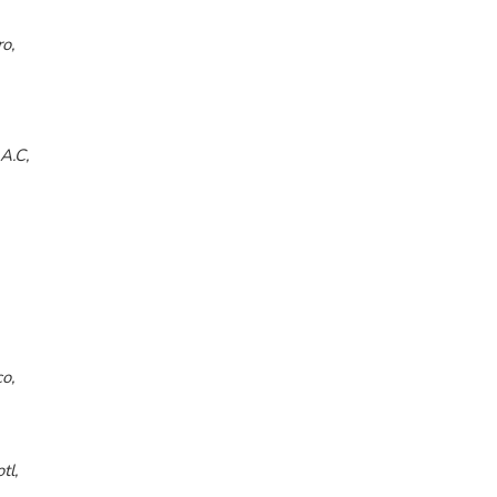
o,
A.C,
o,
tl,